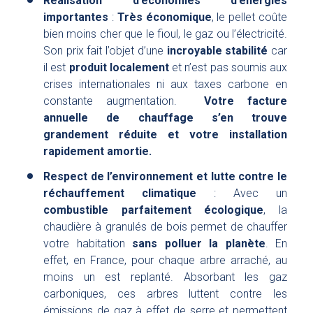
Réalisation d’économies d’énergies
importantes
:
Très économique
, le pellet coûte
bien moins cher que le fioul, le gaz ou l’électricité.
Son prix fait l’objet d’une
incroyable stabilité
car
il est
produit localement
et n’est pas soumis aux
crises internationales ni aux taxes carbone en
constante augmentation.
Votre facture
annuelle de chauffage s’en trouve
grandement réduite et votre installation
rapidement amortie.
Respect de l’environnement et lutte contre le
réchauffement climatique
: Avec un
combustible parfaitement écologique
, la
chaudière à granulés de bois permet de chauffer
votre habitation
sans polluer la planète
. En
effet, en France, pour chaque arbre arraché, au
moins un est replanté. Absorbant les gaz
carboniques, ces arbres luttent contre les
émissions de gaz à effet de serre et permettent